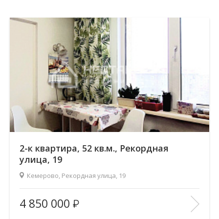
2-к квартира, 52 кв.м., Рекордная
улица, 19
Кемерово, Рекордная улица, 19
2
Площадь (общ/жил/кух), м
:
52.2/31.2/8.1
4 850 000
Количество комнат:
2