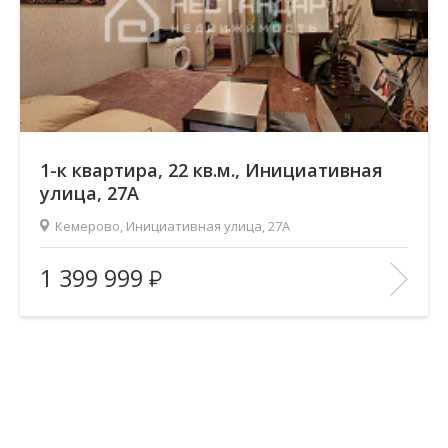
1-к квартира, 22 кв.м., Инициативная
улица, 27А
Кемерово, Инициативная улица, 27А
2
Площадь (общ/жил/кух), м
:
22.8/18/—
1 399 999
Количество комнат:
1
Этаж:
3/5
В ИЗБРАННОЕ