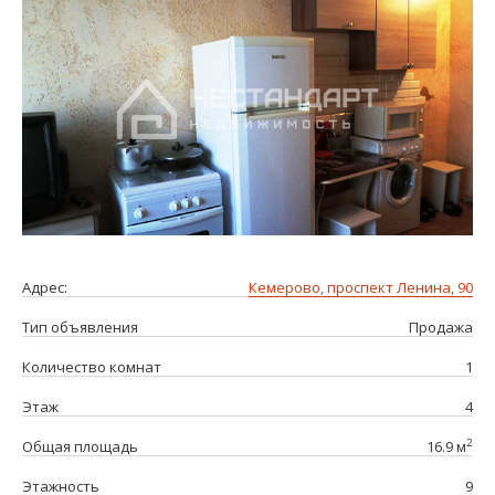
Адрес:
Кемерово, проспект Ленина, 90
Тип объявления
Продажа
Количество комнат
1
Этаж
4
2
Общая площадь
16.9 м
Этажность
9