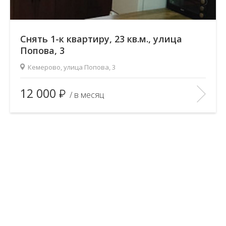
Снять 1-к квартиру, 23 кв.м., улица
Попова, 3
Кемерово, улица Попова, 3
2
Площадь (общ/жил/кух), м
:
23/18/—
12 000
/ в месяц
Количество комнат:
1
Этаж:
4/9
В ИЗБРАННОЕ