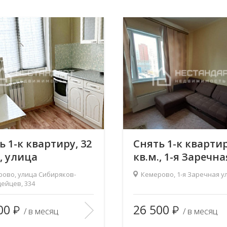
ь 1-к квартиру, 32
Снять 1-к квартир
., улица
кв.м., 1-я Заречна
ряков-
улица, 6
ово, улица Сибиряков-
Кемерово, 1-я Заречная ул
дейцев, 334
ейцев, 334
2
2
 (общ/жил/кух), м
:
32/18/—
Площадь (общ/жил/кух), м
:
00
26 500
/ в месяц
/ в месяц
тво комнат:
1
Количество комнат: