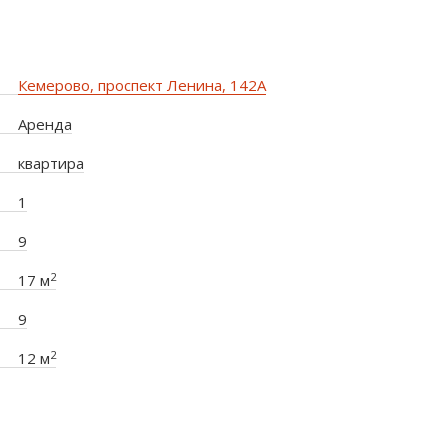
Кемерово, проспект Ленина, 142А
Аренда
квартира
1
9
2
17 м
9
2
12 м