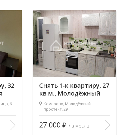
у, 32
Снять 1-к квартиру, 27
я
кв.м., Молодёжный
проспект, 29
ица, 6
Кемерово, Молодёжный
проспект, 29
2
32/18/—
Площадь (общ/жил/кух), м
:
27/19/—
27 000
/ в месяц
1
Количество комнат:
1