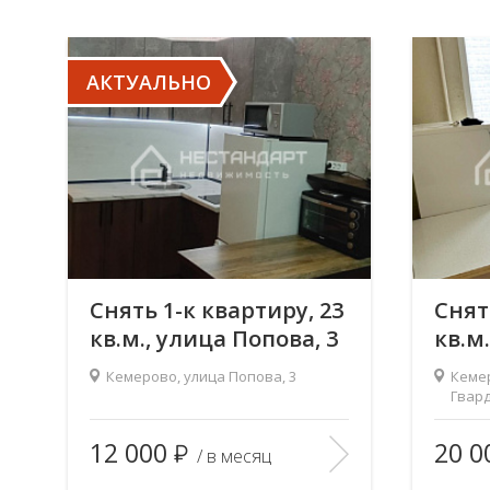
АКТУАЛЬНО
Снять 1-к квартиру, 23
Снят
кв.м., улица Попова, 3
кв.м
Сиби
Кемерово, улица Попова, 3
Кемер
Гвар
Гвард
2
Площадь (общ/жил/кух), м
:
23/18/—
Площадь
12 000
20 0
/ в месяц
Количество комнат:
1
Количес