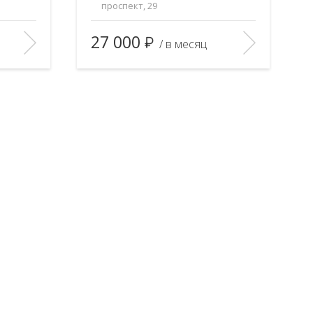
проспект, 29
2
32/18/—
Площадь (общ/жил/кух), м
:
27/19/—
27 000
/ в месяц
1
Количество комнат:
1
5/10
Этаж:
2/9
В ИЗБРАННОЕ