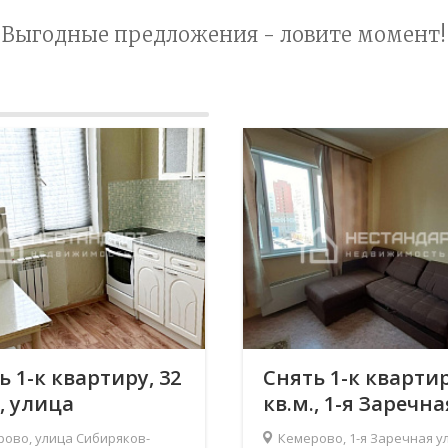
Выгодные предложения - ловите момент!
ь 1-к квартиру, 32
Снять 1-к квартир
., улица
кв.м., 1-я Заречна
ряков-
улица, 6
ово, улица Сибиряков-
Кемерово, 1-я Заречная ул